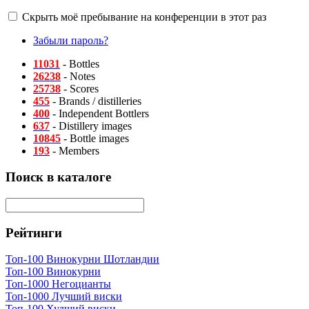
Скрыть моё пребывание на конференции в этот раз
Забыли пароль?
11031
- Bottles
26238
- Notes
25738
- Scores
455
- Brands / distilleries
400
- Independent Bottlers
637
- Distillery images
10845
- Bottle images
193
- Members
Поиск в каталоге
Рейтинги
Топ-100 Винокурни Шотландии
Топ-100 Винокурни
Топ-1000 Негоцианты
Топ-1000 Лучший виски
Топ-100 Худший виски