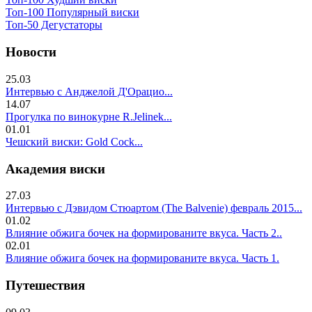
Топ-100 Популярный виски
Топ-50 Дегустаторы
Новости
25.03
Интервью с Анджелой Д'Орацио...
14.07
Прогулка по винокурне R.Jelinek...
01.01
Чешский виски: Gold Cock...
Академия виски
27.03
Интервью с Дэвидом Стюартом (The Balvenie) февраль 2015...
01.02
Влияние обжига бочек на формированите вкуса. Часть 2..
02.01
Влияние обжига бочек на формированите вкуса. Часть 1.
Путешествия