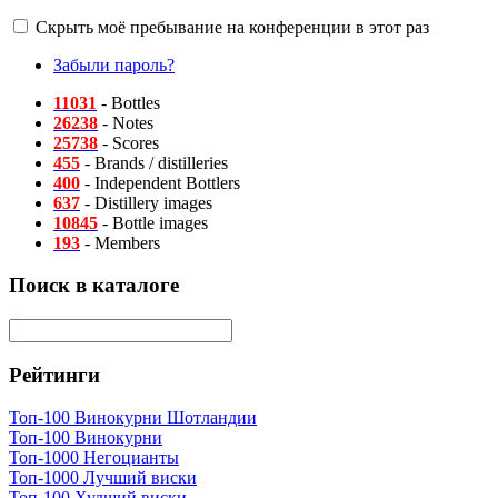
Скрыть моё пребывание на конференции в этот раз
Забыли пароль?
11031
- Bottles
26238
- Notes
25738
- Scores
455
- Brands / distilleries
400
- Independent Bottlers
637
- Distillery images
10845
- Bottle images
193
- Members
Поиск в каталоге
Рейтинги
Топ-100 Винокурни Шотландии
Топ-100 Винокурни
Топ-1000 Негоцианты
Топ-1000 Лучший виски
Топ-100 Худший виски