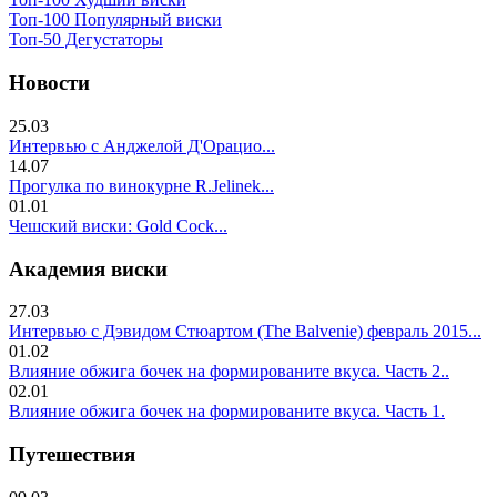
Топ-100 Популярный виски
Топ-50 Дегустаторы
Новости
25.03
Интервью с Анджелой Д'Орацио...
14.07
Прогулка по винокурне R.Jelinek...
01.01
Чешский виски: Gold Cock...
Академия виски
27.03
Интервью с Дэвидом Стюартом (The Balvenie) февраль 2015...
01.02
Влияние обжига бочек на формированите вкуса. Часть 2..
02.01
Влияние обжига бочек на формированите вкуса. Часть 1.
Путешествия