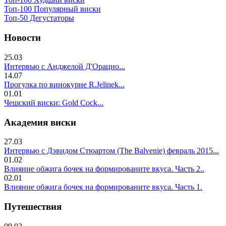
Топ-100 Популярный виски
Топ-50 Дегустаторы
Новости
25.03
Интервью с Анджелой Д'Орацио...
14.07
Прогулка по винокурне R.Jelinek...
01.01
Чешский виски: Gold Cock...
Академия виски
27.03
Интервью с Дэвидом Стюартом (The Balvenie) февраль 2015...
01.02
Влияние обжига бочек на формированите вкуса. Часть 2..
02.01
Влияние обжига бочек на формированите вкуса. Часть 1.
Путешествия