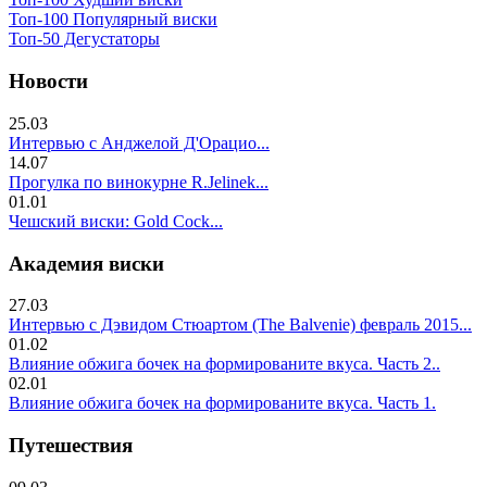
Топ-100 Популярный виски
Топ-50 Дегустаторы
Новости
25.03
Интервью с Анджелой Д'Орацио...
14.07
Прогулка по винокурне R.Jelinek...
01.01
Чешский виски: Gold Cock...
Академия виски
27.03
Интервью с Дэвидом Стюартом (The Balvenie) февраль 2015...
01.02
Влияние обжига бочек на формированите вкуса. Часть 2..
02.01
Влияние обжига бочек на формированите вкуса. Часть 1.
Путешествия