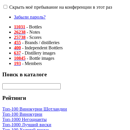
Скрыть моё пребывание на конференции в этот раз
Забыли пароль?
11031
- Bottles
26238
- Notes
25738
- Scores
455
- Brands / distilleries
400
- Independent Bottlers
637
- Distillery images
10845
- Bottle images
193
- Members
Поиск в каталоге
Рейтинги
Топ-100 Винокурни Шотландии
Топ-100 Винокурни
Топ-1000 Негоцианты
Топ-1000 Лучший виски
Топ-100 Худший виски