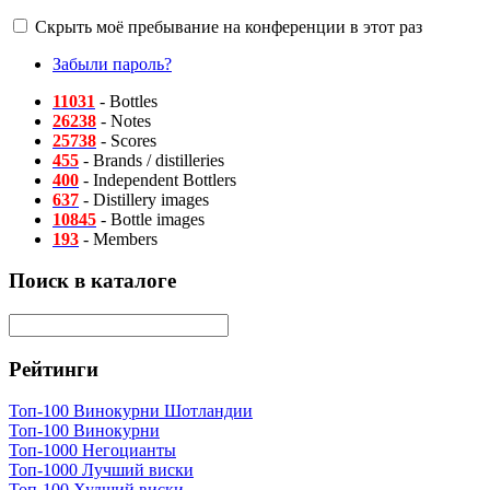
Скрыть моё пребывание на конференции в этот раз
Забыли пароль?
11031
- Bottles
26238
- Notes
25738
- Scores
455
- Brands / distilleries
400
- Independent Bottlers
637
- Distillery images
10845
- Bottle images
193
- Members
Поиск в каталоге
Рейтинги
Топ-100 Винокурни Шотландии
Топ-100 Винокурни
Топ-1000 Негоцианты
Топ-1000 Лучший виски
Топ-100 Худший виски