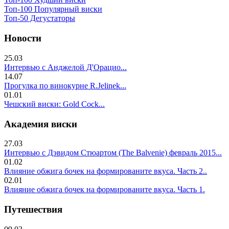
Топ-100 Популярный виски
Топ-50 Дегустаторы
Новости
25.03
Интервью с Анджелой Д'Орацио...
14.07
Прогулка по винокурне R.Jelinek...
01.01
Чешский виски: Gold Cock...
Академия виски
27.03
Интервью с Дэвидом Стюартом (The Balvenie) февраль 2015...
01.02
Влияние обжига бочек на формированите вкуса. Часть 2..
02.01
Влияние обжига бочек на формированите вкуса. Часть 1.
Путешествия