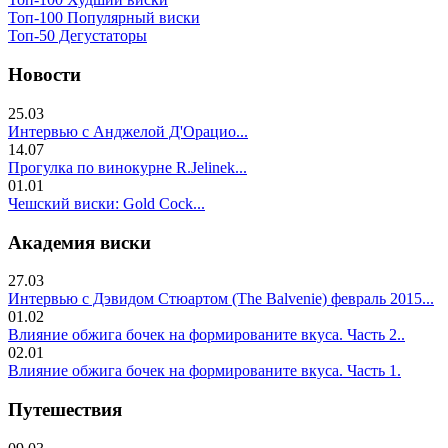
Топ-100 Популярный виски
Топ-50 Дегустаторы
Новости
25.03
Интервью с Анджелой Д'Орацио...
14.07
Прогулка по винокурне R.Jelinek...
01.01
Чешский виски: Gold Cock...
Академия виски
27.03
Интервью с Дэвидом Стюартом (The Balvenie) февраль 2015...
01.02
Влияние обжига бочек на формированите вкуса. Часть 2..
02.01
Влияние обжига бочек на формированите вкуса. Часть 1.
Путешествия