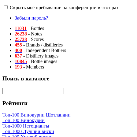
Скрыть моё пребывание на конференции в этот раз
Забыли пароль?
11031
- Bottles
26238
- Notes
25738
- Scores
455
- Brands / distilleries
400
- Independent Bottlers
637
- Distillery images
10845
- Bottle images
193
- Members
Поиск в каталоге
Рейтинги
Топ-100 Винокурни Шотландии
Топ-100 Винокурни
Топ-1000 Негоцианты
Топ-1000 Лучший виски
Топ-100 Худший виски