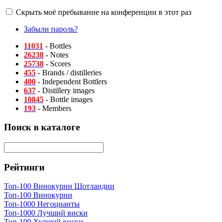
Скрыть моё пребывание на конференции в этот раз
Забыли пароль?
11031
- Bottles
26238
- Notes
25738
- Scores
455
- Brands / distilleries
400
- Independent Bottlers
637
- Distillery images
10845
- Bottle images
193
- Members
Поиск в каталоге
Рейтинги
Топ-100 Винокурни Шотландии
Топ-100 Винокурни
Топ-1000 Негоцианты
Топ-1000 Лучший виски
Топ-100 Худший виски