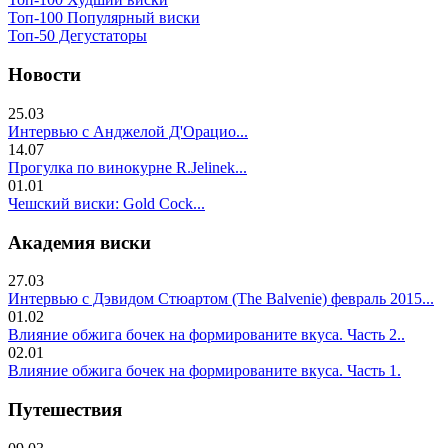
Топ-100 Популярный виски
Топ-50 Дегустаторы
Новости
25.03
Интервью с Анджелой Д'Орацио...
14.07
Прогулка по винокурне R.Jelinek...
01.01
Чешский виски: Gold Cock...
Академия виски
27.03
Интервью с Дэвидом Стюартом (The Balvenie) февраль 2015...
01.02
Влияние обжига бочек на формированите вкуса. Часть 2..
02.01
Влияние обжига бочек на формированите вкуса. Часть 1.
Путешествия