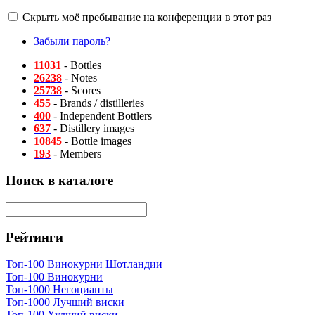
Скрыть моё пребывание на конференции в этот раз
Забыли пароль?
11031
- Bottles
26238
- Notes
25738
- Scores
455
- Brands / distilleries
400
- Independent Bottlers
637
- Distillery images
10845
- Bottle images
193
- Members
Поиск в каталоге
Рейтинги
Топ-100 Винокурни Шотландии
Топ-100 Винокурни
Топ-1000 Негоцианты
Топ-1000 Лучший виски
Топ-100 Худший виски