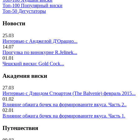
Топ-100 Популярный виски
Топ-50 Дегустаторы
Новости
25.03
Интервью с Анджелой Д'Орацио...
14.07
Прогулка по винокурне R.Jelinek...
01.01
Чешский виски: Gold Cock...
Академия виски
27.03
Интервью с Дэвидом Стюартом (The Balvenie) февраль 2015...
01.02
Влияние обжига бочек на формированите вкуса. Часть 2..
02.01
Влияние обжига бочек на формированите вкуса. Часть 1.
Путешествия