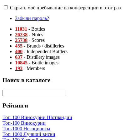
Скрыть моё пребывание на конференции в этот раз
Забыли пароль?
11031
- Bottles
26238
- Notes
25738
- Scores
455
- Brands / distilleries
400
- Independent Bottlers
637
- Distillery images
10845
- Bottle images
193
- Members
Поиск в каталоге
Рейтинги
Топ-100 Винокурни Шотландии
Топ-100 Винокурни
Топ-1000 Негоцианты
Топ-1000 Лучший виски
Топ-100 Худший виски