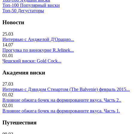
Топ-100 Популярный виски
Топ-50 Дегустаторы
Новости
25.03
Интервью с Анджелой Д'Орацио...
14.07
Прогулка по винокурне R.Jelinek...
01.01
Чешский виски: Gold Cock...
Академия виски
27.03
Интервью с Дэвидом Стюартом (The Balvenie) февраль 2015...
01.02
Влияние обжига бочек на формированите вкуса. Часть 2..
02.01
Влияние обжига бочек на формированите вкуса. Часть 1.
Путешествия