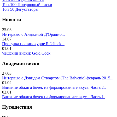
Топ-100 Популярный виски
Топ-50 Дегустаторы
Новости
25.03
Интервью с Анджелой Д'Орацио...
14.07
Прогулка по винокурне R.Jelinek...
01.01
Чешский виски: Gold Cock...
Академия виски
27.03
Интервью с Дэвидом Стюартом (The Balvenie) февраль 2015...
01.02
Влияние обжига бочек на формированите вкуса. Часть 2..
02.01
Влияние обжига бочек на формированите вкуса. Часть 1.
Путешествия