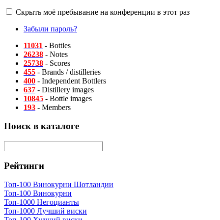
Скрыть моё пребывание на конференции в этот раз
Забыли пароль?
11031
- Bottles
26238
- Notes
25738
- Scores
455
- Brands / distilleries
400
- Independent Bottlers
637
- Distillery images
10845
- Bottle images
193
- Members
Поиск в каталоге
Рейтинги
Топ-100 Винокурни Шотландии
Топ-100 Винокурни
Топ-1000 Негоцианты
Топ-1000 Лучший виски
Топ-100 Худший виски