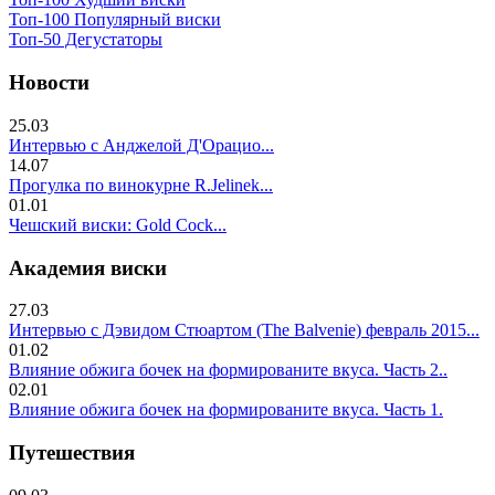
Топ-100 Популярный виски
Топ-50 Дегустаторы
Новости
25.03
Интервью с Анджелой Д'Орацио...
14.07
Прогулка по винокурне R.Jelinek...
01.01
Чешский виски: Gold Cock...
Академия виски
27.03
Интервью с Дэвидом Стюартом (The Balvenie) февраль 2015...
01.02
Влияние обжига бочек на формированите вкуса. Часть 2..
02.01
Влияние обжига бочек на формированите вкуса. Часть 1.
Путешествия