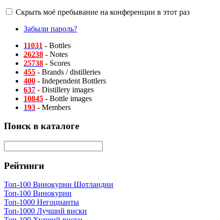
Скрыть моё пребывание на конференции в этот раз
Забыли пароль?
11031
- Bottles
26238
- Notes
25738
- Scores
455
- Brands / distilleries
400
- Independent Bottlers
637
- Distillery images
10845
- Bottle images
193
- Members
Поиск в каталоге
Рейтинги
Топ-100 Винокурни Шотландии
Топ-100 Винокурни
Топ-1000 Негоцианты
Топ-1000 Лучший виски
Топ-100 Худший виски