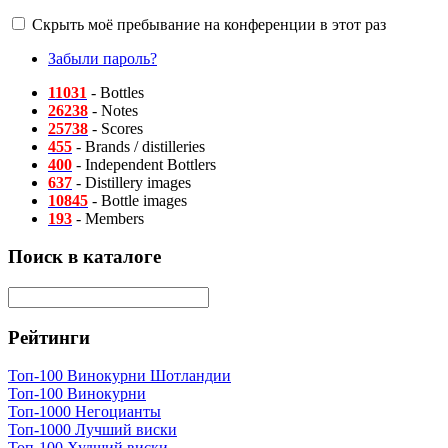
Скрыть моё пребывание на конференции в этот раз
Забыли пароль?
11031
- Bottles
26238
- Notes
25738
- Scores
455
- Brands / distilleries
400
- Independent Bottlers
637
- Distillery images
10845
- Bottle images
193
- Members
Поиск в каталоге
Рейтинги
Топ-100 Винокурни Шотландии
Топ-100 Винокурни
Топ-1000 Негоцианты
Топ-1000 Лучший виски
Топ-100 Худший виски