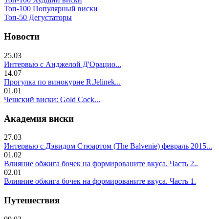
Топ-100 Популярный виски
Топ-50 Дегустаторы
Новости
25.03
Интервью с Анджелой Д'Орацио...
14.07
Прогулка по винокурне R.Jelinek...
01.01
Чешский виски: Gold Cock...
Академия виски
27.03
Интервью с Дэвидом Стюартом (The Balvenie) февраль 2015...
01.02
Влияние обжига бочек на формированите вкуса. Часть 2..
02.01
Влияние обжига бочек на формированите вкуса. Часть 1.
Путешествия