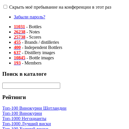
Скрыть моё пребывание на конференции в этот раз
Забыли пароль?
11031
- Bottles
26238
- Notes
25738
- Scores
455
- Brands / distilleries
400
- Independent Bottlers
637
- Distillery images
10845
- Bottle images
193
- Members
Поиск в каталоге
Рейтинги
Топ-100 Винокурни Шотландии
Топ-100 Винокурни
Топ-1000 Негоцианты
Топ-1000 Лучший виски
Топ-100 Худший виски