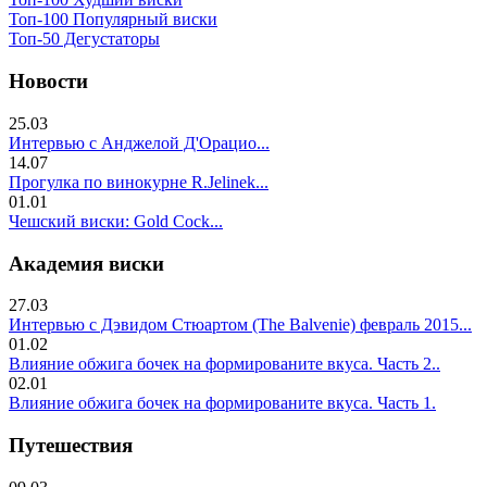
Топ-100 Популярный виски
Топ-50 Дегустаторы
Новости
25.03
Интервью с Анджелой Д'Орацио...
14.07
Прогулка по винокурне R.Jelinek...
01.01
Чешский виски: Gold Cock...
Академия виски
27.03
Интервью с Дэвидом Стюартом (The Balvenie) февраль 2015...
01.02
Влияние обжига бочек на формированите вкуса. Часть 2..
02.01
Влияние обжига бочек на формированите вкуса. Часть 1.
Путешествия