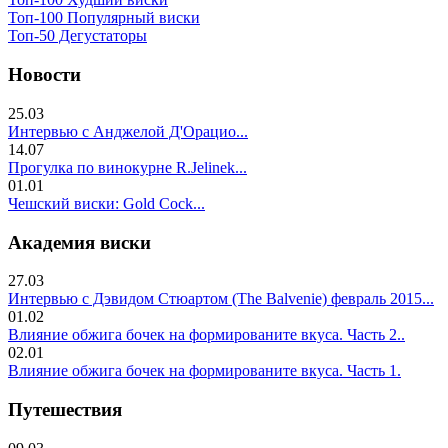
Топ-100 Популярный виски
Топ-50 Дегустаторы
Новости
25.03
Интервью с Анджелой Д'Орацио...
14.07
Прогулка по винокурне R.Jelinek...
01.01
Чешский виски: Gold Cock...
Академия виски
27.03
Интервью с Дэвидом Стюартом (The Balvenie) февраль 2015...
01.02
Влияние обжига бочек на формированите вкуса. Часть 2..
02.01
Влияние обжига бочек на формированите вкуса. Часть 1.
Путешествия