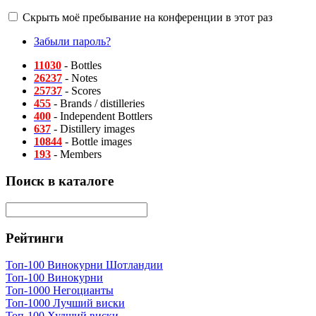
Скрыть моё пребывание на конференции в этот раз
Забыли пароль?
11030
- Bottles
26237
- Notes
25737
- Scores
455
- Brands / distilleries
400
- Independent Bottlers
637
- Distillery images
10844
- Bottle images
193
- Members
Поиск в каталоге
Рейтинги
Топ-100 Винокурни Шотландии
Топ-100 Винокурни
Топ-1000 Негоцианты
Топ-1000 Лучший виски
Топ-100 Худший виски