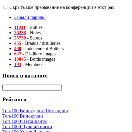
Скрыть моё пребывание на конференции в этот раз
Забыли пароль?
11031
- Bottles
26238
- Notes
25738
- Scores
455
- Brands / distilleries
400
- Independent Bottlers
637
- Distillery images
10845
- Bottle images
193
- Members
Поиск в каталоге
Рейтинги
Топ-100 Винокурни Шотландии
Топ-100 Винокурни
Топ-1000 Негоцианты
Топ-1000 Лучший виски
Топ-100 Худший виски