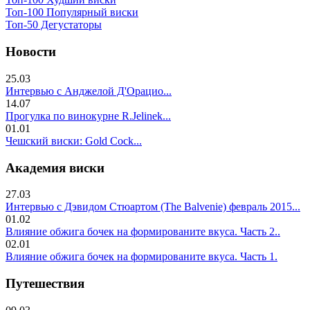
Топ-100 Популярный виски
Топ-50 Дегустаторы
Новости
25.03
Интервью с Анджелой Д'Орацио...
14.07
Прогулка по винокурне R.Jelinek...
01.01
Чешский виски: Gold Cock...
Академия виски
27.03
Интервью с Дэвидом Стюартом (The Balvenie) февраль 2015...
01.02
Влияние обжига бочек на формированите вкуса. Часть 2..
02.01
Влияние обжига бочек на формированите вкуса. Часть 1.
Путешествия