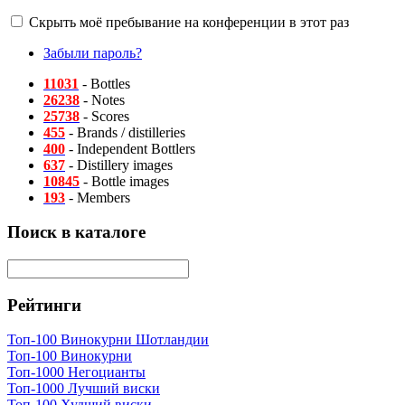
Скрыть моё пребывание на конференции в этот раз
Забыли пароль?
11031
- Bottles
26238
- Notes
25738
- Scores
455
- Brands / distilleries
400
- Independent Bottlers
637
- Distillery images
10845
- Bottle images
193
- Members
Поиск в каталоге
Рейтинги
Топ-100 Винокурни Шотландии
Топ-100 Винокурни
Топ-1000 Негоцианты
Топ-1000 Лучший виски
Топ-100 Худший виски