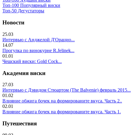
Топ-100 Популярный виски
Топ-50 Дегустаторы
Новости
25.03
Интервью с Анджелой Д'Орацио...
14.07
Прогулка по винокурне R.Jelinek...
01.01
Чешский виски: Gold Cock...
Академия виски
27.03
Интервью с Дэвидом Стюартом (The Balvenie) февраль 2015...
01.02
Влияние обжига бочек на формированите вкуса. Часть 2..
02.01
Влияние обжига бочек на формированите вкуса. Часть 1.
Путешествия