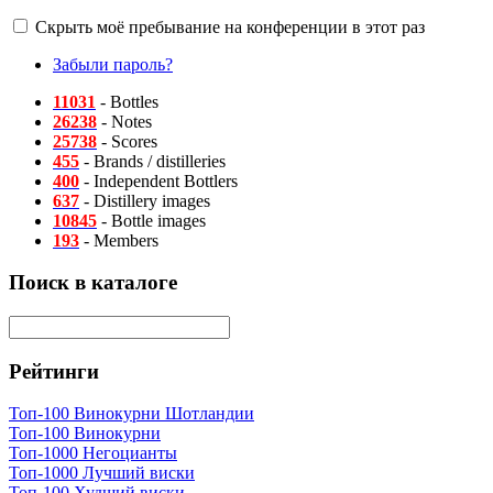
Скрыть моё пребывание на конференции в этот раз
Забыли пароль?
11031
- Bottles
26238
- Notes
25738
- Scores
455
- Brands / distilleries
400
- Independent Bottlers
637
- Distillery images
10845
- Bottle images
193
- Members
Поиск в каталоге
Рейтинги
Топ-100 Винокурни Шотландии
Топ-100 Винокурни
Топ-1000 Негоцианты
Топ-1000 Лучший виски
Топ-100 Худший виски