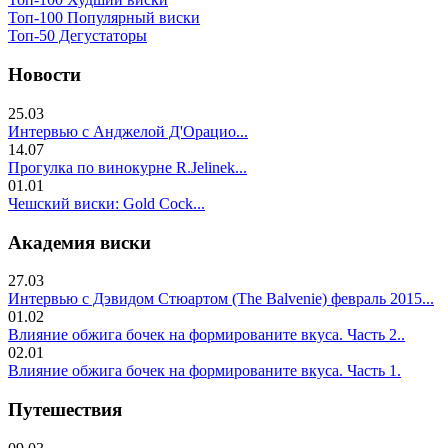
Топ-100 Популярный виски
Топ-50 Дегустаторы
Новости
25.03
Интервью с Анджелой Д'Орацио...
14.07
Прогулка по винокурне R.Jelinek...
01.01
Чешский виски: Gold Cock...
Академия виски
27.03
Интервью с Дэвидом Стюартом (The Balvenie) февраль 2015...
01.02
Влияние обжига бочек на формированите вкуса. Часть 2..
02.01
Влияние обжига бочек на формированите вкуса. Часть 1.
Путешествия