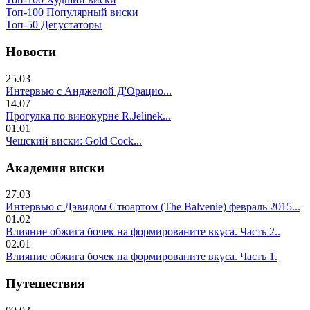
Топ-100 Популярный виски
Топ-50 Дегустаторы
Новости
25.03
Интервью с Анджелой Д'Орацио...
14.07
Прогулка по винокурне R.Jelinek...
01.01
Чешский виски: Gold Cock...
Академия виски
27.03
Интервью с Дэвидом Стюартом (The Balvenie) февраль 2015...
01.02
Влияние обжига бочек на формированите вкуса. Часть 2..
02.01
Влияние обжига бочек на формированите вкуса. Часть 1.
Путешествия