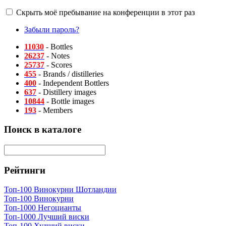
Скрыть моё пребывание на конференции в этот раз
Забыли пароль?
11030
- Bottles
26237
- Notes
25737
- Scores
455
- Brands / distilleries
400
- Independent Bottlers
637
- Distillery images
10844
- Bottle images
193
- Members
Поиск в каталоге
Рейтинги
Топ-100 Винокурни Шотландии
Топ-100 Винокурни
Топ-1000 Негоцианты
Топ-1000 Лучший виски
Топ-100 Худший виски