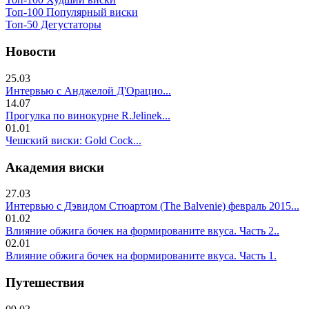
Топ-100 Популярный виски
Топ-50 Дегустаторы
Новости
25.03
Интервью с Анджелой Д'Орацио...
14.07
Прогулка по винокурне R.Jelinek...
01.01
Чешский виски: Gold Cock...
Академия виски
27.03
Интервью с Дэвидом Стюартом (The Balvenie) февраль 2015...
01.02
Влияние обжига бочек на формированите вкуса. Часть 2..
02.01
Влияние обжига бочек на формированите вкуса. Часть 1.
Путешествия