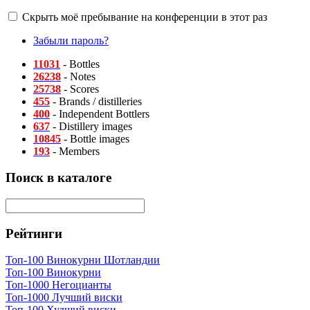
Скрыть моё пребывание на конференции в этот раз
Забыли пароль?
11031
- Bottles
26238
- Notes
25738
- Scores
455
- Brands / distilleries
400
- Independent Bottlers
637
- Distillery images
10845
- Bottle images
193
- Members
Поиск в каталоге
Рейтинги
Топ-100 Винокурни Шотландии
Топ-100 Винокурни
Топ-1000 Негоцианты
Топ-1000 Лучший виски
Топ-100 Худший виски