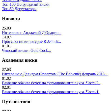
Топ-100 Популярный виски
Топ-50 Дегустаторы
Новости
25.03
Интервью с Анджелой Д'Орацио...
14.07
Прогулка по винокурне R.Jelinek...
01.01
Чешский виски: Gold Cock...
Академия виски
27.03
Интервью с Дэвидом Стюартом (The Balvenie) февраль 2015...
01.02
Влияние обжига бочек на формированите вкуса. Часть 2..
02.01
Влияние обжига бочек на формированите вкуса. Часть 1.
Путешествия