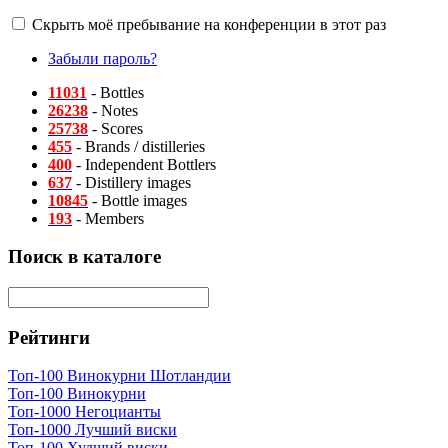
Скрыть моё пребывание на конференции в этот раз
Забыли пароль?
11031
- Bottles
26238
- Notes
25738
- Scores
455
- Brands / distilleries
400
- Independent Bottlers
637
- Distillery images
10845
- Bottle images
193
- Members
Поиск в каталоге
Рейтинги
Топ-100 Винокурни Шотландии
Топ-100 Винокурни
Топ-1000 Негоцианты
Топ-1000 Лучший виски
Топ-100 Худший виски