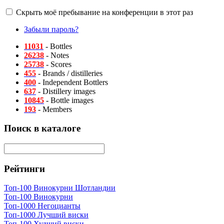
Скрыть моё пребывание на конференции в этот раз
Забыли пароль?
11031
- Bottles
26238
- Notes
25738
- Scores
455
- Brands / distilleries
400
- Independent Bottlers
637
- Distillery images
10845
- Bottle images
193
- Members
Поиск в каталоге
Рейтинги
Топ-100 Винокурни Шотландии
Топ-100 Винокурни
Топ-1000 Негоцианты
Топ-1000 Лучший виски
Топ-100 Худший виски