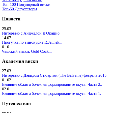
Топ-100 Популярный виски
Топ-50 Дегустаторы
Новости
25.03
Интервью с Анджелой Д'Орацио...
14.07
Прогулка по винокурне R.Jelinek...
01.01
Чешский виски: Gold Cock...
Академия виски
27.03
Интервью с Дэвидом Стюартом (The Balvenie) февраль 2015...
01.02
Влияние обжига бочек на формированите вкуса. Часть 2..
02.01
Влияние обжига бочек на формированите вкуса. Часть 1.
Путешествия