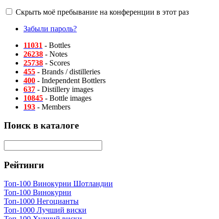
Скрыть моё пребывание на конференции в этот раз
Забыли пароль?
11031
- Bottles
26238
- Notes
25738
- Scores
455
- Brands / distilleries
400
- Independent Bottlers
637
- Distillery images
10845
- Bottle images
193
- Members
Поиск в каталоге
Рейтинги
Топ-100 Винокурни Шотландии
Топ-100 Винокурни
Топ-1000 Негоцианты
Топ-1000 Лучший виски
Топ-100 Худший виски