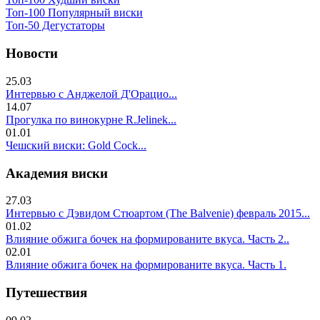
Топ-100 Популярный виски
Топ-50 Дегустаторы
Новости
25.03
Интервью с Анджелой Д'Орацио...
14.07
Прогулка по винокурне R.Jelinek...
01.01
Чешский виски: Gold Cock...
Академия виски
27.03
Интервью с Дэвидом Стюартом (The Balvenie) февраль 2015...
01.02
Влияние обжига бочек на формированите вкуса. Часть 2..
02.01
Влияние обжига бочек на формированите вкуса. Часть 1.
Путешествия