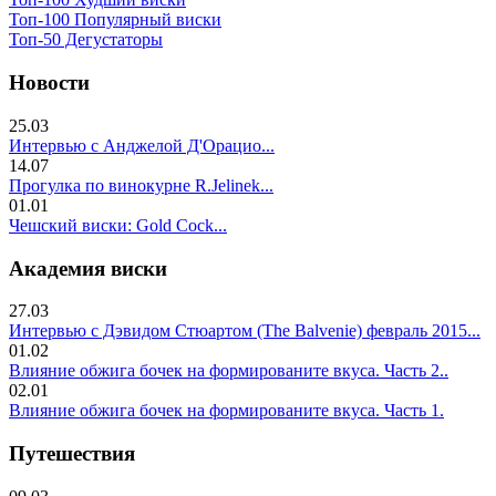
Топ-100 Популярный виски
Топ-50 Дегустаторы
Новости
25.03
Интервью с Анджелой Д'Орацио...
14.07
Прогулка по винокурне R.Jelinek...
01.01
Чешский виски: Gold Cock...
Академия виски
27.03
Интервью с Дэвидом Стюартом (The Balvenie) февраль 2015...
01.02
Влияние обжига бочек на формированите вкуса. Часть 2..
02.01
Влияние обжига бочек на формированите вкуса. Часть 1.
Путешествия