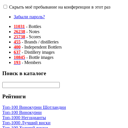
Скрыть моё пребывание на конференции в этот раз
Забыли пароль?
11031
- Bottles
26238
- Notes
25738
- Scores
455
- Brands / distilleries
400
- Independent Bottlers
637
- Distillery images
10845
- Bottle images
193
- Members
Поиск в каталоге
Рейтинги
Топ-100 Винокурни Шотландии
Топ-100 Винокурни
Топ-1000 Негоцианты
Топ-1000 Лучший виски
Топ-100 Худший виски