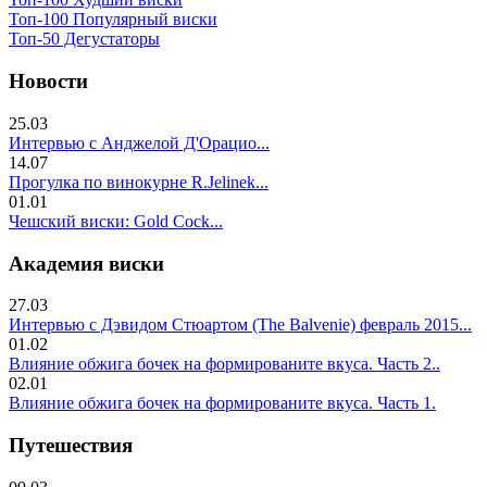
Топ-100 Популярный виски
Топ-50 Дегустаторы
Новости
25.03
Интервью с Анджелой Д'Орацио...
14.07
Прогулка по винокурне R.Jelinek...
01.01
Чешский виски: Gold Cock...
Академия виски
27.03
Интервью с Дэвидом Стюартом (The Balvenie) февраль 2015...
01.02
Влияние обжига бочек на формированите вкуса. Часть 2..
02.01
Влияние обжига бочек на формированите вкуса. Часть 1.
Путешествия