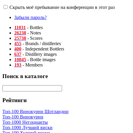
Скрыть моё пребывание на конференции в этот раз
Забыли пароль?
11031
- Bottles
26238
- Notes
25738
- Scores
455
- Brands / distilleries
400
- Independent Bottlers
637
- Distillery images
10845
- Bottle images
193
- Members
Поиск в каталоге
Рейтинги
Топ-100 Винокурни Шотландии
Топ-100 Винокурни
Топ-1000 Негоцианты
Топ-1000 Лучший виски
Топ-100 Худший виски