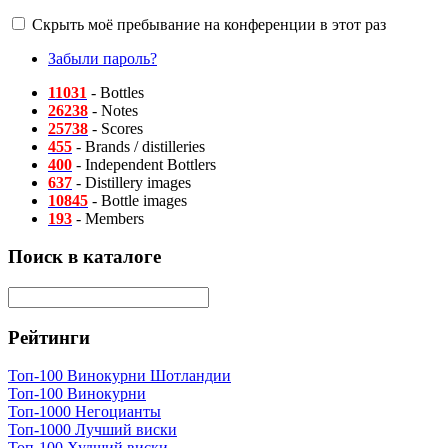
Скрыть моё пребывание на конференции в этот раз
Забыли пароль?
11031
- Bottles
26238
- Notes
25738
- Scores
455
- Brands / distilleries
400
- Independent Bottlers
637
- Distillery images
10845
- Bottle images
193
- Members
Поиск в каталоге
Рейтинги
Топ-100 Винокурни Шотландии
Топ-100 Винокурни
Топ-1000 Негоцианты
Топ-1000 Лучший виски
Топ-100 Худший виски