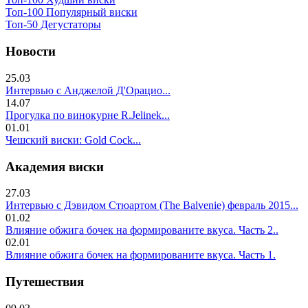
Топ-100 Популярный виски
Топ-50 Дегустаторы
Новости
25.03
Интервью с Анджелой Д'Орацио...
14.07
Прогулка по винокурне R.Jelinek...
01.01
Чешский виски: Gold Cock...
Академия виски
27.03
Интервью с Дэвидом Стюартом (The Balvenie) февраль 2015...
01.02
Влияние обжига бочек на формированите вкуса. Часть 2..
02.01
Влияние обжига бочек на формированите вкуса. Часть 1.
Путешествия