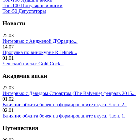
Топ-100 Популярный виски
Топ-50 Дегустаторы
Новости
25.03
Интервью с Анджелой Д'Орацио...
14.07
Прогулка по винокурне R.Jelinek...
01.01
Чешский виски: Gold Cock...
Академия виски
27.03
Интервью с Дэвидом Стюартом (The Balvenie) февраль 2015...
01.02
Влияние обжига бочек на формированите вкуса. Часть 2..
02.01
Влияние обжига бочек на формированите вкуса. Часть 1.
Путешествия