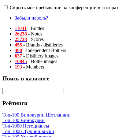
Скрыть моё пребывание на конференции в этот раз
Забыли пароль?
11031
- Bottles
26238
- Notes
25738
- Scores
455
- Brands / distilleries
400
- Independent Bottlers
637
- Distillery images
10845
- Bottle images
193
- Members
Поиск в каталоге
Рейтинги
Топ-100 Винокурни Шотландии
Топ-100 Винокурни
Топ-1000 Негоцианты
Топ-1000 Лучший виски
Топ-100 Худший виски