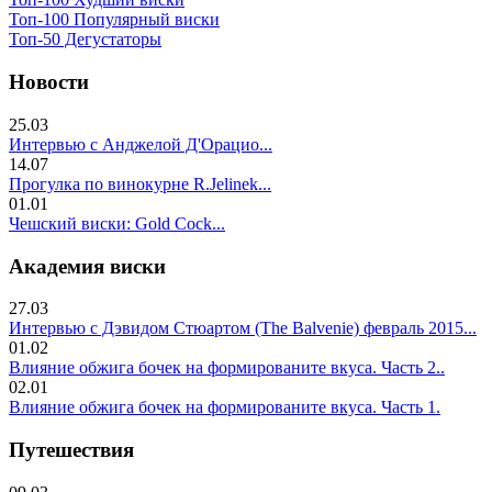
Топ-100 Популярный виски
Топ-50 Дегустаторы
Новости
25.03
Интервью с Анджелой Д'Орацио...
14.07
Прогулка по винокурне R.Jelinek...
01.01
Чешский виски: Gold Cock...
Академия виски
27.03
Интервью с Дэвидом Стюартом (The Balvenie) февраль 2015...
01.02
Влияние обжига бочек на формированите вкуса. Часть 2..
02.01
Влияние обжига бочек на формированите вкуса. Часть 1.
Путешествия