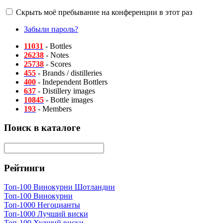
Скрыть моё пребывание на конференции в этот раз
Забыли пароль?
11031
- Bottles
26238
- Notes
25738
- Scores
455
- Brands / distilleries
400
- Independent Bottlers
637
- Distillery images
10845
- Bottle images
193
- Members
Поиск в каталоге
Рейтинги
Топ-100 Винокурни Шотландии
Топ-100 Винокурни
Топ-1000 Негоцианты
Топ-1000 Лучший виски
Топ-100 Худший виски