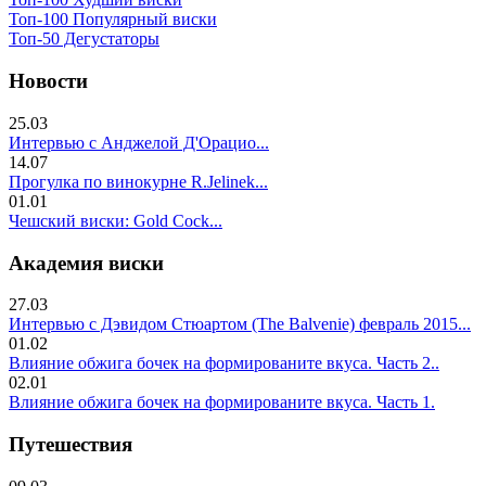
Топ-100 Популярный виски
Топ-50 Дегустаторы
Новости
25.03
Интервью с Анджелой Д'Орацио...
14.07
Прогулка по винокурне R.Jelinek...
01.01
Чешский виски: Gold Cock...
Академия виски
27.03
Интервью с Дэвидом Стюартом (The Balvenie) февраль 2015...
01.02
Влияние обжига бочек на формированите вкуса. Часть 2..
02.01
Влияние обжига бочек на формированите вкуса. Часть 1.
Путешествия