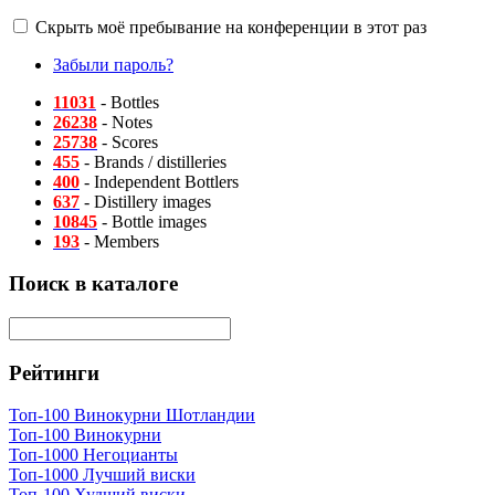
Скрыть моё пребывание на конференции в этот раз
Забыли пароль?
11031
- Bottles
26238
- Notes
25738
- Scores
455
- Brands / distilleries
400
- Independent Bottlers
637
- Distillery images
10845
- Bottle images
193
- Members
Поиск в каталоге
Рейтинги
Топ-100 Винокурни Шотландии
Топ-100 Винокурни
Топ-1000 Негоцианты
Топ-1000 Лучший виски
Топ-100 Худший виски