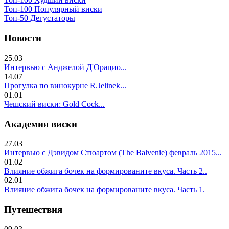
Топ-100 Популярный виски
Топ-50 Дегустаторы
Новости
25.03
Интервью с Анджелой Д'Орацио...
14.07
Прогулка по винокурне R.Jelinek...
01.01
Чешский виски: Gold Cock...
Академия виски
27.03
Интервью с Дэвидом Стюартом (The Balvenie) февраль 2015...
01.02
Влияние обжига бочек на формированите вкуса. Часть 2..
02.01
Влияние обжига бочек на формированите вкуса. Часть 1.
Путешествия