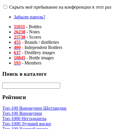
Скрыть моё пребывание на конференции в этот раз
Забыли пароль?
11031
- Bottles
26238
- Notes
25738
- Scores
455
- Brands / distilleries
400
- Independent Bottlers
637
- Distillery images
10845
- Bottle images
193
- Members
Поиск в каталоге
Рейтинги
Топ-100 Винокурни Шотландии
Топ-100 Винокурни
Топ-1000 Негоцианты
Топ-1000 Лучший виски
Топ-100 Худший виски