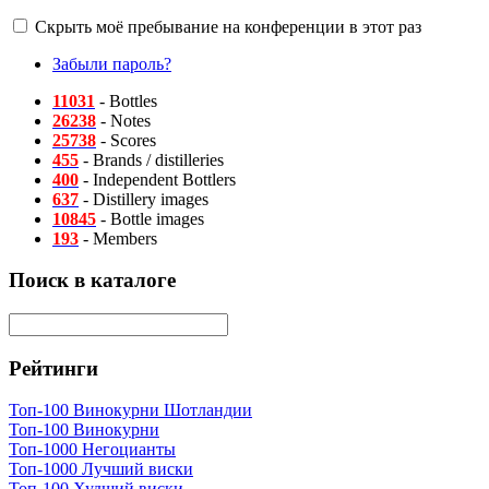
Скрыть моё пребывание на конференции в этот раз
Забыли пароль?
11031
- Bottles
26238
- Notes
25738
- Scores
455
- Brands / distilleries
400
- Independent Bottlers
637
- Distillery images
10845
- Bottle images
193
- Members
Поиск в каталоге
Рейтинги
Топ-100 Винокурни Шотландии
Топ-100 Винокурни
Топ-1000 Негоцианты
Топ-1000 Лучший виски
Топ-100 Худший виски