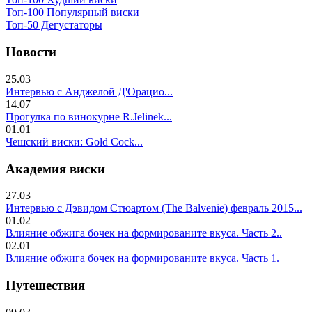
Топ-100 Популярный виски
Топ-50 Дегустаторы
Новости
25.03
Интервью с Анджелой Д'Орацио...
14.07
Прогулка по винокурне R.Jelinek...
01.01
Чешский виски: Gold Cock...
Академия виски
27.03
Интервью с Дэвидом Стюартом (The Balvenie) февраль 2015...
01.02
Влияние обжига бочек на формированите вкуса. Часть 2..
02.01
Влияние обжига бочек на формированите вкуса. Часть 1.
Путешествия