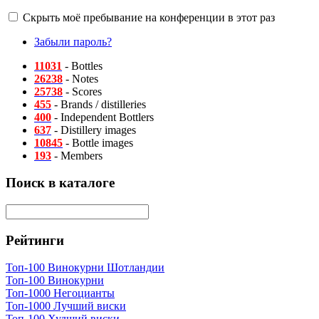
Скрыть моё пребывание на конференции в этот раз
Забыли пароль?
11031
- Bottles
26238
- Notes
25738
- Scores
455
- Brands / distilleries
400
- Independent Bottlers
637
- Distillery images
10845
- Bottle images
193
- Members
Поиск в каталоге
Рейтинги
Топ-100 Винокурни Шотландии
Топ-100 Винокурни
Топ-1000 Негоцианты
Топ-1000 Лучший виски
Топ-100 Худший виски