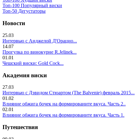
Топ-100 Популярный виски
Топ-50 Дегустаторы
Новости
25.03
Интервью с Анджелой Д'Орацио...
14.07
Прогулка по винокурне R.Jelinek...
01.01
Чешский виски: Gold Cock...
Академия виски
27.03
Интервью с Дэвидом Стюартом (The Balvenie) февраль 2015...
01.02
Влияние обжига бочек на формированите вкуса. Часть 2..
02.01
Влияние обжига бочек на формированите вкуса. Часть 1.
Путешествия