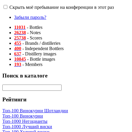
Скрыть моё пребывание на конференции в этот раз
Забыли пароль?
11031
- Bottles
26238
- Notes
25738
- Scores
455
- Brands / distilleries
400
- Independent Bottlers
637
- Distillery images
10845
- Bottle images
193
- Members
Поиск в каталоге
Рейтинги
Топ-100 Винокурни Шотландии
Топ-100 Винокурни
Топ-1000 Негоцианты
Топ-1000 Лучший виски
Топ-100 Худший виски