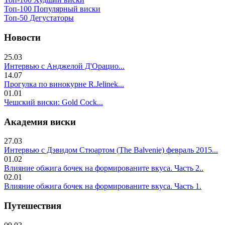
Топ-100 Популярный виски
Топ-50 Дегустаторы
Новости
25.03
Интервью с Анджелой Д'Орацио...
14.07
Прогулка по винокурне R.Jelinek...
01.01
Чешский виски: Gold Cock...
Академия виски
27.03
Интервью с Дэвидом Стюартом (The Balvenie) февраль 2015...
01.02
Влияние обжига бочек на формированите вкуса. Часть 2..
02.01
Влияние обжига бочек на формированите вкуса. Часть 1.
Путешествия