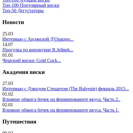
Топ-100 Популярный виски
Топ-50 Дегустаторы
Новости
25.03
Интервью с Анджелой Д'Орацио...
14.07
Прогулка по винокурне R.Jelinek...
01.01
Чешский виски: Gold Cock...
Академия виски
27.03
Интервью с Дэвидом Стюартом (The Balvenie) февраль 2015...
01.02
Влияние обжига бочек на формированите вкуса. Часть 2..
02.01
Влияние обжига бочек на формированите вкуса. Часть 1.
Путешествия