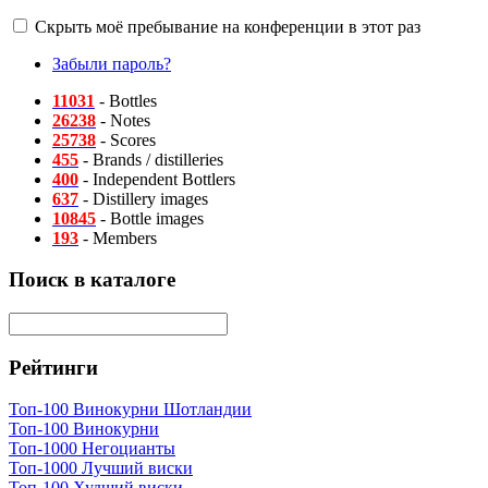
Скрыть моё пребывание на конференции в этот раз
Забыли пароль?
11031
- Bottles
26238
- Notes
25738
- Scores
455
- Brands / distilleries
400
- Independent Bottlers
637
- Distillery images
10845
- Bottle images
193
- Members
Поиск в каталоге
Рейтинги
Топ-100 Винокурни Шотландии
Топ-100 Винокурни
Топ-1000 Негоцианты
Топ-1000 Лучший виски
Топ-100 Худший виски