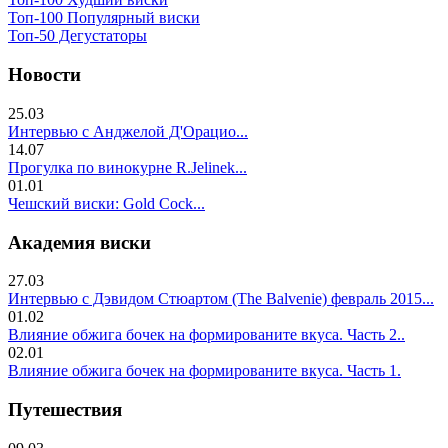
Топ-100 Популярный виски
Топ-50 Дегустаторы
Новости
25.03
Интервью с Анджелой Д'Орацио...
14.07
Прогулка по винокурне R.Jelinek...
01.01
Чешский виски: Gold Cock...
Академия виски
27.03
Интервью с Дэвидом Стюартом (The Balvenie) февраль 2015...
01.02
Влияние обжига бочек на формированите вкуса. Часть 2..
02.01
Влияние обжига бочек на формированите вкуса. Часть 1.
Путешествия