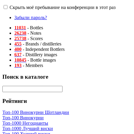
Скрыть моё пребывание на конференции в этот раз
Забыли пароль?
11031
- Bottles
26238
- Notes
25738
- Scores
455
- Brands / distilleries
400
- Independent Bottlers
637
- Distillery images
10845
- Bottle images
193
- Members
Поиск в каталоге
Рейтинги
Топ-100 Винокурни Шотландии
Топ-100 Винокурни
Топ-1000 Негоцианты
Топ-1000 Лучший виски
Топ-100 Худший виски