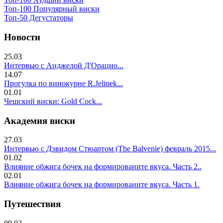
Топ-100 Популярный виски
Топ-50 Дегустаторы
Новости
25.03
Интервью с Анджелой Д'Орацио...
14.07
Прогулка по винокурне R.Jelinek...
01.01
Чешский виски: Gold Cock...
Академия виски
27.03
Интервью с Дэвидом Стюартом (The Balvenie) февраль 2015...
01.02
Влияние обжига бочек на формированите вкуса. Часть 2..
02.01
Влияние обжига бочек на формированите вкуса. Часть 1.
Путешествия