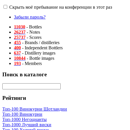
Скрыть моё пребывание на конференции в этот раз
Забыли пароль?
11030
- Bottles
26237
- Notes
25737
- Scores
455
- Brands / distilleries
400
- Independent Bottlers
637
- Distillery images
10844
- Bottle images
193
- Members
Поиск в каталоге
Рейтинги
Топ-100 Винокурни Шотландии
Топ-100 Винокурни
Топ-1000 Негоцианты
Топ-1000 Лучший виски
Топ-100 Худший виски