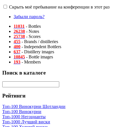
Скрыть моё пребывание на конференции в этот раз
Забыли пароль?
11031
- Bottles
26238
- Notes
25738
- Scores
455
- Brands / distilleries
400
- Independent Bottlers
637
- Distillery images
10845
- Bottle images
193
- Members
Поиск в каталоге
Рейтинги
Топ-100 Винокурни Шотландии
Топ-100 Винокурни
Топ-1000 Негоцианты
Топ-1000 Лучший виски
Топ-100 Худший виски