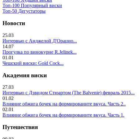
Топ-100 Популярный виски
Топ-50 Дегустаторы
Новости
25.03
Интервью с Анджелой Д'Орацио...
14.07
Прогулка по винокурне R.Jelinek...
01.01
Чешский виски: Gold Cock...
Академия виски
27.03
Интервью с Дэвидом Стюартом (The Balvenie) февраль 2015...
01.02
Влияние обжига бочек на формированите вкуса. Часть 2..
02.01
Влияние обжига бочек на формированите вкуса. Часть 1.
Путешествия