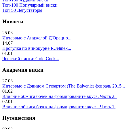
Топ-100 Популярный виски
Топ-50 Дегустаторы
Новости
25.03
Интервью с Анджелой Д'Орацио...
14.07
Прогулка по винокурне R.Jelinek...
01.01
Чешский виски: Gold Cock...
Академия виски
27.03
Интервью с Дэвидом Стюартом (The Balvenie) февраль 2015...
01.02
Влияние обжига бочек на формированите вкуса. Часть 2..
02.01
Влияние обжига бочек на формированите вкуса. Часть 1.
Путешествия