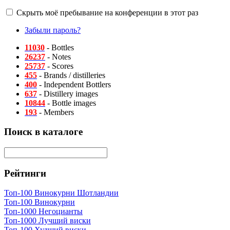
Скрыть моё пребывание на конференции в этот раз
Забыли пароль?
11030
- Bottles
26237
- Notes
25737
- Scores
455
- Brands / distilleries
400
- Independent Bottlers
637
- Distillery images
10844
- Bottle images
193
- Members
Поиск в каталоге
Рейтинги
Топ-100 Винокурни Шотландии
Топ-100 Винокурни
Топ-1000 Негоцианты
Топ-1000 Лучший виски
Топ-100 Худший виски