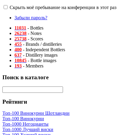
Скрыть моё пребывание на конференции в этот раз
Забыли пароль?
11031
- Bottles
26238
- Notes
25738
- Scores
455
- Brands / distilleries
400
- Independent Bottlers
637
- Distillery images
10845
- Bottle images
193
- Members
Поиск в каталоге
Рейтинги
Топ-100 Винокурни Шотландии
Топ-100 Винокурни
Топ-1000 Негоцианты
Топ-1000 Лучший виски
Топ-100 Худший виски