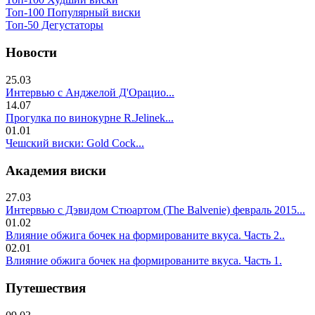
Топ-100 Популярный виски
Топ-50 Дегустаторы
Новости
25.03
Интервью с Анджелой Д'Орацио...
14.07
Прогулка по винокурне R.Jelinek...
01.01
Чешский виски: Gold Cock...
Академия виски
27.03
Интервью с Дэвидом Стюартом (The Balvenie) февраль 2015...
01.02
Влияние обжига бочек на формированите вкуса. Часть 2..
02.01
Влияние обжига бочек на формированите вкуса. Часть 1.
Путешествия