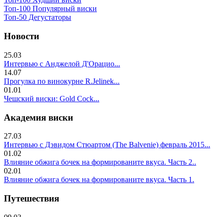
Топ-100 Популярный виски
Топ-50 Дегустаторы
Новости
25.03
Интервью с Анджелой Д'Орацио...
14.07
Прогулка по винокурне R.Jelinek...
01.01
Чешский виски: Gold Cock...
Академия виски
27.03
Интервью с Дэвидом Стюартом (The Balvenie) февраль 2015...
01.02
Влияние обжига бочек на формированите вкуса. Часть 2..
02.01
Влияние обжига бочек на формированите вкуса. Часть 1.
Путешествия