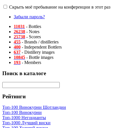
Скрыть моё пребывание на конференции в этот раз
Забыли пароль?
11031
- Bottles
26238
- Notes
25738
- Scores
455
- Brands / distilleries
400
- Independent Bottlers
637
- Distillery images
10845
- Bottle images
193
- Members
Поиск в каталоге
Рейтинги
Топ-100 Винокурни Шотландии
Топ-100 Винокурни
Топ-1000 Негоцианты
Топ-1000 Лучший виски
Топ-100 Худший виски