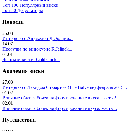
Топ-100 Популярный виски
Топ-50 Дегустаторы
Новости
25.03
Интервью с Анджелой Д'Орацио...
14.07
Прогулка по винокурне R.Jelinek...
01.01
Чешский виски: Gold Cock...
Академия виски
27.03
Интервью с Дэвидом Стюартом (The Balvenie) февраль 2015...
01.02
Влияние обжига бочек на формированите вкуса. Часть 2..
02.01
Влияние обжига бочек на формированите вкуса. Часть 1.
Путешествия