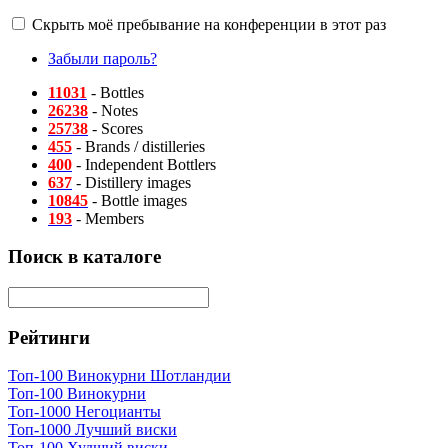
Скрыть моё пребывание на конференции в этот раз
Забыли пароль?
11031
- Bottles
26238
- Notes
25738
- Scores
455
- Brands / distilleries
400
- Independent Bottlers
637
- Distillery images
10845
- Bottle images
193
- Members
Поиск в каталоге
Рейтинги
Топ-100 Винокурни Шотландии
Топ-100 Винокурни
Топ-1000 Негоцианты
Топ-1000 Лучший виски
Топ-100 Худший виски