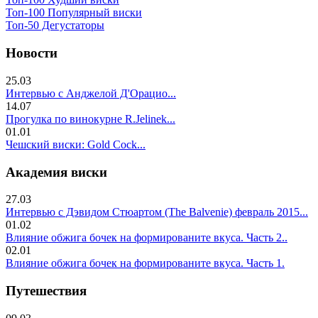
Топ-100 Популярный виски
Топ-50 Дегустаторы
Новости
25.03
Интервью с Анджелой Д'Орацио...
14.07
Прогулка по винокурне R.Jelinek...
01.01
Чешский виски: Gold Cock...
Академия виски
27.03
Интервью с Дэвидом Стюартом (The Balvenie) февраль 2015...
01.02
Влияние обжига бочек на формированите вкуса. Часть 2..
02.01
Влияние обжига бочек на формированите вкуса. Часть 1.
Путешествия