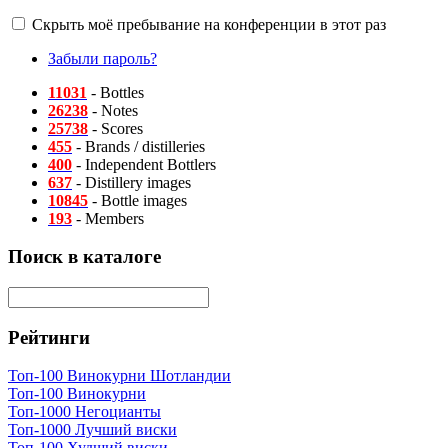
Скрыть моё пребывание на конференции в этот раз
Забыли пароль?
11031
- Bottles
26238
- Notes
25738
- Scores
455
- Brands / distilleries
400
- Independent Bottlers
637
- Distillery images
10845
- Bottle images
193
- Members
Поиск в каталоге
Рейтинги
Топ-100 Винокурни Шотландии
Топ-100 Винокурни
Топ-1000 Негоцианты
Топ-1000 Лучший виски
Топ-100 Худший виски