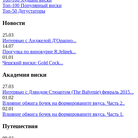
Топ-100 Популярный виски
Топ-50 Дегустаторы
Новости
25.03
Интервью с Анджелой Д'Орацио...
14.07
Прогулка по винокурне R.Jelinek...
01.01
Чешский виски: Gold Cock...
Академия виски
27.03
Интервью с Дэвидом Стюартом (The Balvenie) февраль 2015...
01.02
Влияние обжига бочек на формированите вкуса. Часть 2..
02.01
Влияние обжига бочек на формированите вкуса. Часть 1.
Путешествия