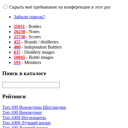
Скрыть моё пребывание на конференции в этот раз
Забыли пароль?
11031
- Bottles
26238
- Notes
25738
- Scores
455
- Brands / distilleries
400
- Independent Bottlers
637
- Distillery images
10845
- Bottle images
193
- Members
Поиск в каталоге
Рейтинги
Топ-100 Винокурни Шотландии
Топ-100 Винокурни
Топ-1000 Негоцианты
Топ-1000 Лучший виски
Топ-100 Худший виски