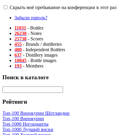
Скрыть моё пребывание на конференции в этот раз
Забыли пароль?
11031
- Bottles
26238
- Notes
25738
- Scores
455
- Brands / distilleries
400
- Independent Bottlers
637
- Distillery images
10845
- Bottle images
193
- Members
Поиск в каталоге
Рейтинги
Топ-100 Винокурни Шотландии
Топ-100 Винокурни
Топ-1000 Негоцианты
Топ-1000 Лучший виски
Топ-100 Худший виски