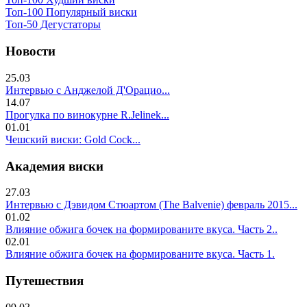
Топ-100 Популярный виски
Топ-50 Дегустаторы
Новости
25.03
Интервью с Анджелой Д'Орацио...
14.07
Прогулка по винокурне R.Jelinek...
01.01
Чешский виски: Gold Cock...
Академия виски
27.03
Интервью с Дэвидом Стюартом (The Balvenie) февраль 2015...
01.02
Влияние обжига бочек на формированите вкуса. Часть 2..
02.01
Влияние обжига бочек на формированите вкуса. Часть 1.
Путешествия