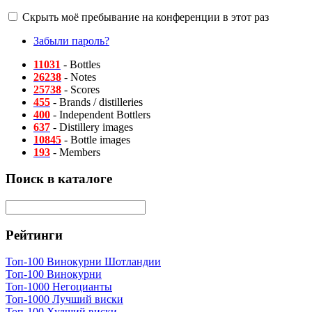
Скрыть моё пребывание на конференции в этот раз
Забыли пароль?
11031
- Bottles
26238
- Notes
25738
- Scores
455
- Brands / distilleries
400
- Independent Bottlers
637
- Distillery images
10845
- Bottle images
193
- Members
Поиск в каталоге
Рейтинги
Топ-100 Винокурни Шотландии
Топ-100 Винокурни
Топ-1000 Негоцианты
Топ-1000 Лучший виски
Топ-100 Худший виски