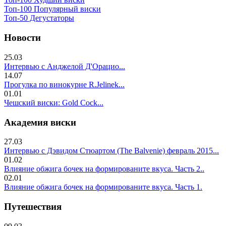
Топ-100 Популярный виски
Топ-50 Дегустаторы
Новости
25.03
Интервью с Анджелой Д'Орацио...
14.07
Прогулка по винокурне R.Jelinek...
01.01
Чешский виски: Gold Cock...
Академия виски
27.03
Интервью с Дэвидом Стюартом (The Balvenie) февраль 2015...
01.02
Влияние обжига бочек на формированите вкуса. Часть 2..
02.01
Влияние обжига бочек на формированите вкуса. Часть 1.
Путешествия