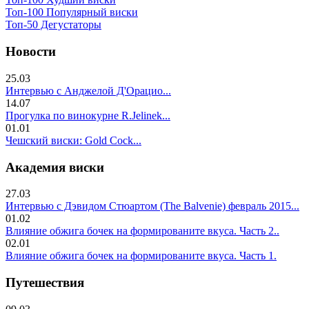
Топ-100 Популярный виски
Топ-50 Дегустаторы
Новости
25.03
Интервью с Анджелой Д'Орацио...
14.07
Прогулка по винокурне R.Jelinek...
01.01
Чешский виски: Gold Cock...
Академия виски
27.03
Интервью с Дэвидом Стюартом (The Balvenie) февраль 2015...
01.02
Влияние обжига бочек на формированите вкуса. Часть 2..
02.01
Влияние обжига бочек на формированите вкуса. Часть 1.
Путешествия