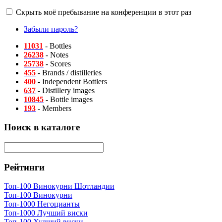
Скрыть моё пребывание на конференции в этот раз
Забыли пароль?
11031
- Bottles
26238
- Notes
25738
- Scores
455
- Brands / distilleries
400
- Independent Bottlers
637
- Distillery images
10845
- Bottle images
193
- Members
Поиск в каталоге
Рейтинги
Топ-100 Винокурни Шотландии
Топ-100 Винокурни
Топ-1000 Негоцианты
Топ-1000 Лучший виски
Топ-100 Худший виски