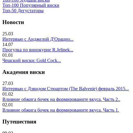
Топ-100 Популярный виски
Топ-50 Дегустаторы
Новости
25.03
Интервью с Анджелой Д'Орацио...
14.07
Прогулка по винокурне R.Jelinek...
01.01
Чешский виски: Gold Cock...
Академия виски
27.03
Интервью с Дэвидом Стюартом (The Balvenie) февраль 2015...
01.02
Влияние обжига бочек на формированите вкуса. Часть 2..
02.01
Влияние обжига бочек на формированите вкуса. Часть 1.
Путешествия