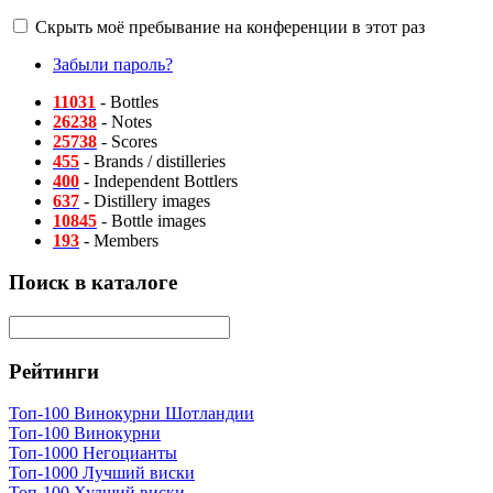
Скрыть моё пребывание на конференции в этот раз
Забыли пароль?
11031
- Bottles
26238
- Notes
25738
- Scores
455
- Brands / distilleries
400
- Independent Bottlers
637
- Distillery images
10845
- Bottle images
193
- Members
Поиск в каталоге
Рейтинги
Топ-100 Винокурни Шотландии
Топ-100 Винокурни
Топ-1000 Негоцианты
Топ-1000 Лучший виски
Топ-100 Худший виски