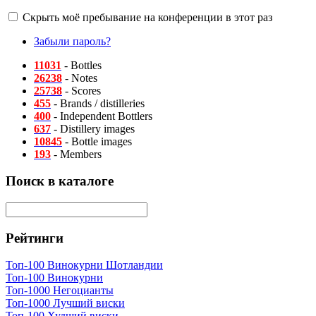
Скрыть моё пребывание на конференции в этот раз
Забыли пароль?
11031
- Bottles
26238
- Notes
25738
- Scores
455
- Brands / distilleries
400
- Independent Bottlers
637
- Distillery images
10845
- Bottle images
193
- Members
Поиск в каталоге
Рейтинги
Топ-100 Винокурни Шотландии
Топ-100 Винокурни
Топ-1000 Негоцианты
Топ-1000 Лучший виски
Топ-100 Худший виски