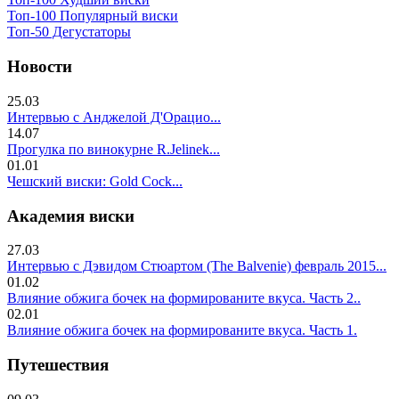
Топ-100 Популярный виски
Топ-50 Дегустаторы
Новости
25.03
Интервью с Анджелой Д'Орацио...
14.07
Прогулка по винокурне R.Jelinek...
01.01
Чешский виски: Gold Cock...
Академия виски
27.03
Интервью с Дэвидом Стюартом (The Balvenie) февраль 2015...
01.02
Влияние обжига бочек на формированите вкуса. Часть 2..
02.01
Влияние обжига бочек на формированите вкуса. Часть 1.
Путешествия