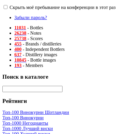
Скрыть моё пребывание на конференции в этот раз
Забыли пароль?
11031
- Bottles
26238
- Notes
25738
- Scores
455
- Brands / distilleries
400
- Independent Bottlers
637
- Distillery images
10845
- Bottle images
193
- Members
Поиск в каталоге
Рейтинги
Топ-100 Винокурни Шотландии
Топ-100 Винокурни
Топ-1000 Негоцианты
Топ-1000 Лучший виски
Топ-100 Худший виски