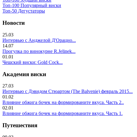
Топ-100 Популярный виски
Топ-50 Дегустаторы
Новости
25.03
Интервью с Анджелой Д'Орацио...
14.07
Прогулка по винокурне R.Jelinek...
01.01
Чешский виски: Gold Cock...
Академия виски
27.03
Интервью с Дэвидом Стюартом (The Balvenie) февраль 2015...
01.02
Влияние обжига бочек на формированите вкуса. Часть 2..
02.01
Влияние обжига бочек на формированите вкуса. Часть 1.
Путешествия