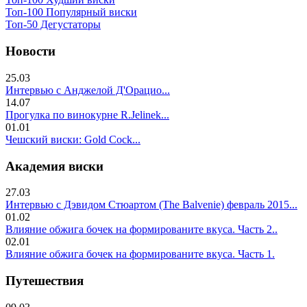
Топ-100 Популярный виски
Топ-50 Дегустаторы
Новости
25.03
Интервью с Анджелой Д'Орацио...
14.07
Прогулка по винокурне R.Jelinek...
01.01
Чешский виски: Gold Cock...
Академия виски
27.03
Интервью с Дэвидом Стюартом (The Balvenie) февраль 2015...
01.02
Влияние обжига бочек на формированите вкуса. Часть 2..
02.01
Влияние обжига бочек на формированите вкуса. Часть 1.
Путешествия