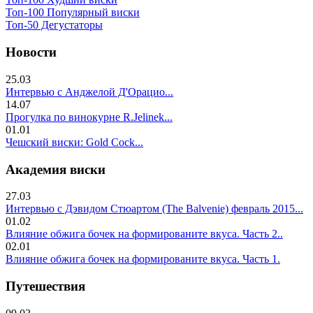
Топ-100 Популярный виски
Топ-50 Дегустаторы
Новости
25.03
Интервью с Анджелой Д'Орацио...
14.07
Прогулка по винокурне R.Jelinek...
01.01
Чешский виски: Gold Cock...
Академия виски
27.03
Интервью с Дэвидом Стюартом (The Balvenie) февраль 2015...
01.02
Влияние обжига бочек на формированите вкуса. Часть 2..
02.01
Влияние обжига бочек на формированите вкуса. Часть 1.
Путешествия