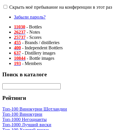
Скрыть моё пребывание на конференции в этот раз
Забыли пароль?
11030
- Bottles
26237
- Notes
25737
- Scores
455
- Brands / distilleries
400
- Independent Bottlers
637
- Distillery images
10844
- Bottle images
193
- Members
Поиск в каталоге
Рейтинги
Топ-100 Винокурни Шотландии
Топ-100 Винокурни
Топ-1000 Негоцианты
Топ-1000 Лучший виски
Топ-100 Худший виски